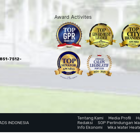
Award Activites
0851-7512-
Tentang Kami
Media Profil
H
 ADS INDONESIA
Redaksi
SOP Perlindungan W
Info Ekonomi
Wika Water Heat