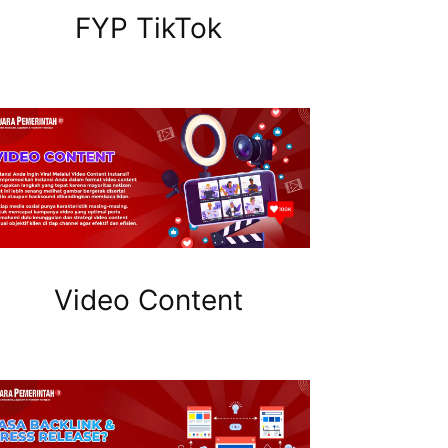
FYP TikTok
Video Content