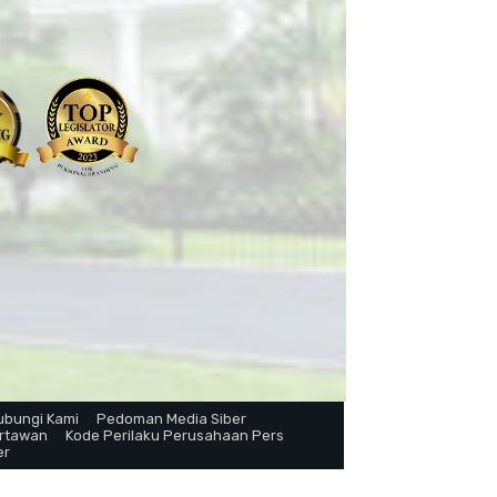
ubungi Kami
Pedoman Media Siber
artawan
Kode Perilaku Perusahaan Pers
er