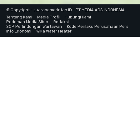
© Copyright - suarapemerintah.ID - PT MEDIA ADS INDONESIA
Tentang Kami
Media Profil
Hubungi Kami
Pedoman Media Siber
Redaksi
SOP Perlindungan Wartawan
Kode Perilaku Perusahaan Pers
Info Ekonomi
Wika Water Heater