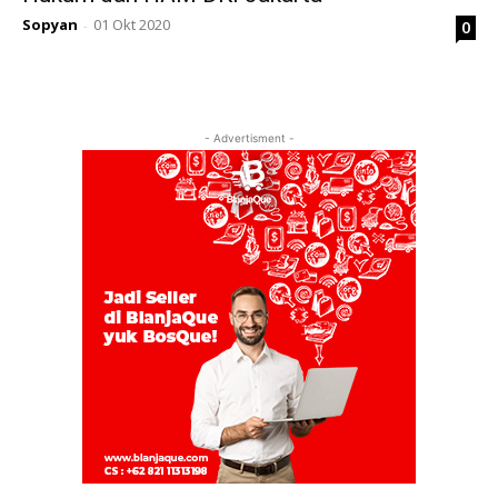
Sopyan
01 Okt 2020
0
-
- Advertisment -