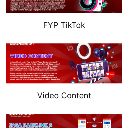
FYP TikTok
Video Content