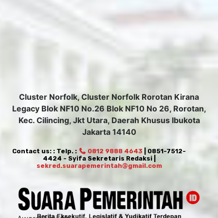
Legacy Blok NF10 No.26 Blok NF10 No 26, Rorotan,
Kec. Cilincing, Jkt Utara, Daerah Khusus Ibukota
Jakarta 14140
Contact us: : Telp. :
0812 9888 4643
| 0851-7512-
4424 - Syifa Sekretaris Redaksi |
sekred.suarapemerintah@gmail.com
Award Activites