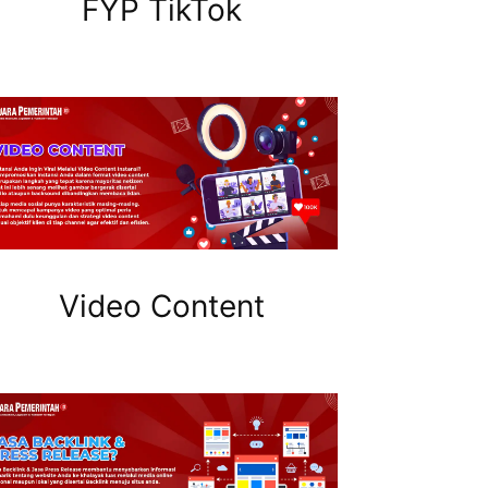
FYP TikTok
Video Content