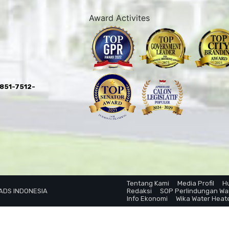
Award Activites
0851-7512-
Tentang Kami
Media Profil
H
 ADS INDONESIA
Redaksi
SOP Perlindungan W
Info Ekonomi
Wika Water Heat