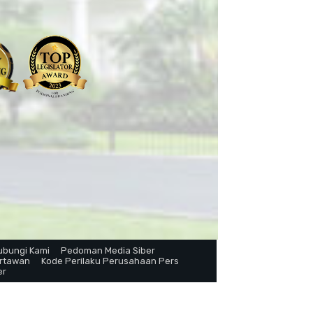
ubungi Kami
Pedoman Media Siber
artawan
Kode Perilaku Perusahaan Pers
er