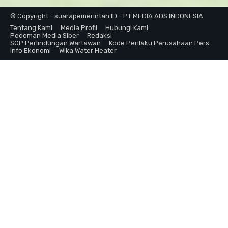
© Copyright - suarapemerintah.ID - PT MEDIA ADS INDONESIA
Tentang Kami
Media Profil
Hubungi Kami
Pedoman Media Siber
Redaksi
SOP Perlindungan Wartawan
Kode Perilaku Perusahaan Pers
Info Ekonomi
Wika Water Heater