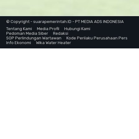
© Copyright - suarapemerintah.ID - PT MEDIA ADS INDONESIA
Tentang Kami
Media Profil
Hubungi Kami
Pedoman Media Siber
Redaksi
SOP Perlindungan Wartawan
Kode Perilaku Perusahaan Pers
Info Ekonomi
Wika Water Heater