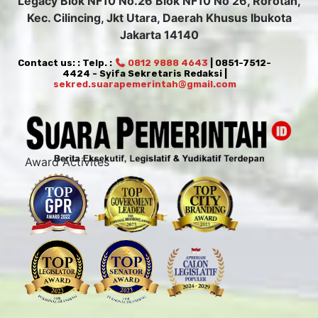
Legacy Blok NF10 No.26 Blok NF10 No 26, Rorotan,
Kec. Cilincing, Jkt Utara, Daerah Khusus Ibukota
Jakarta 14140
Contact us: : Telp. :
0812 9888 4643
| 0851-7512-
4424 - Syifa Sekretaris Redaksi |
sekred.suarapemerintah@gmail.com
Award Activites