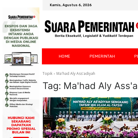
Kamis, Agustus 6, 2026
HOME
PEMERINTAH
P
Topik
Ma'had Aly Ass'adiyah
Tag:
Ma'had Aly Ass'