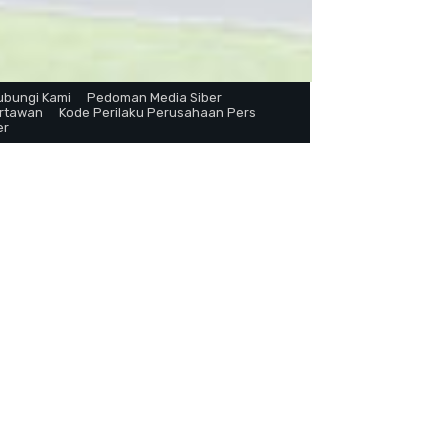
ubungi Kami
Pedoman Media Siber
artawan
Kode Perilaku Perusahaan Pers
er