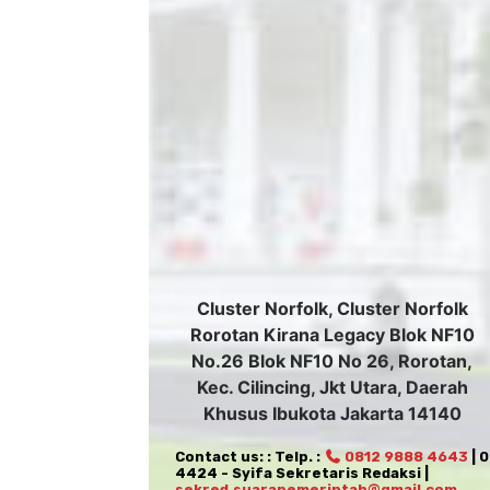
Cluster Norfolk, Cluster Norfolk
Rorotan Kirana Legacy Blok NF10
No.26 Blok NF10 No 26, Rorotan,
Kec. Cilincing, Jkt Utara, Daerah
Khusus Ibukota Jakarta 14140
Contact us: : Telp. :
0812 9888 4643
| 
4424 - Syifa Sekretaris Redaksi |
sekred.suarapemerintah@gmail.com