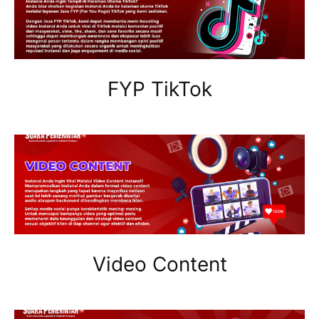
FYP TikTok
Video Content