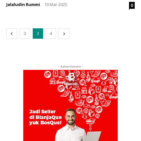
Jalaludin Rummi
10 Mar 2025
0
-
2
3
4
- Advertisment -