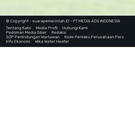
© Copyright - suarapemerintah.ID - PT MEDIA ADS INDONESIA
Tentang Kami
Media Profil
Hubungi Kami
Pedoman Media Siber
Redaksi
SOP Perlindungan Wartawan
Kode Perilaku Perusahaan Pers
Info Ekonomi
Wika Water Heater