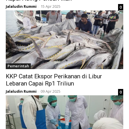
Jalaludin Rummi
15 Apr 2025
0
-
Pemerintah
KKP Catat Ekspor Perikanan di Libur
Lebaran Capai Rp1 Triliun
Jalaludin Rummi
09 Apr 2025
0
-