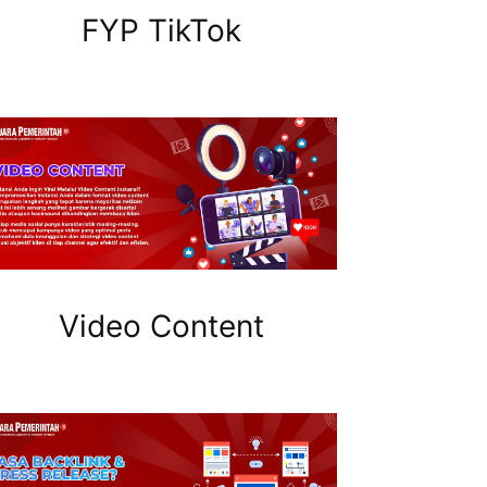
FYP TikTok
Video Content