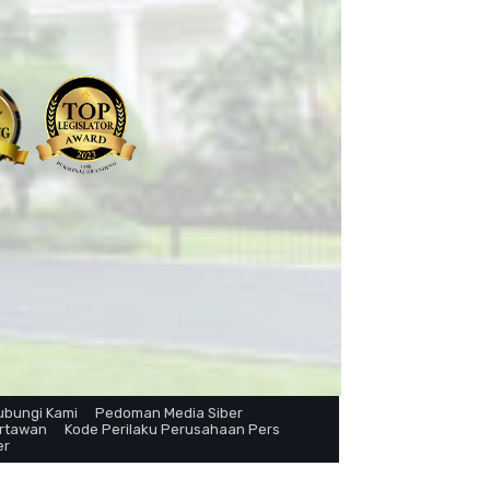
ubungi Kami
Pedoman Media Siber
artawan
Kode Perilaku Perusahaan Pers
er