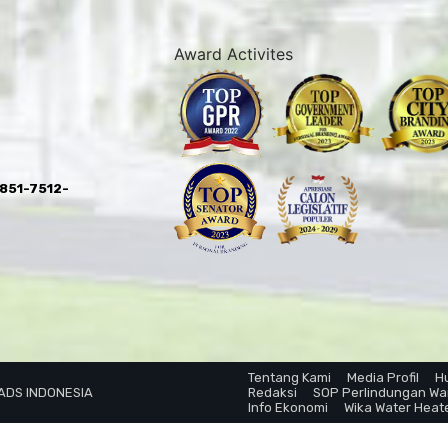
Award Activites
0851-7512-
Tentang Kami
Media Profil
H
 ADS INDONESIA
Redaksi
SOP Perlindungan W
Info Ekonomi
Wika Water Heat