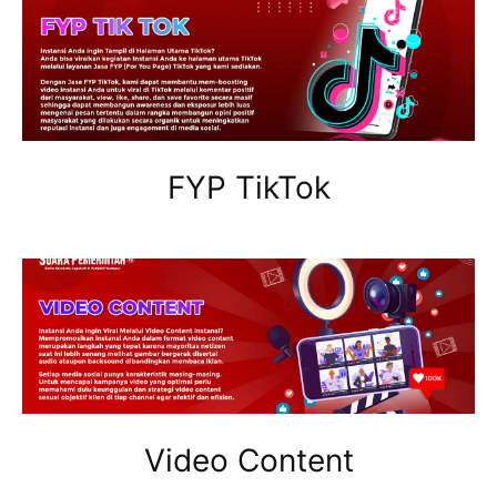
FYP TikTok
Video Content