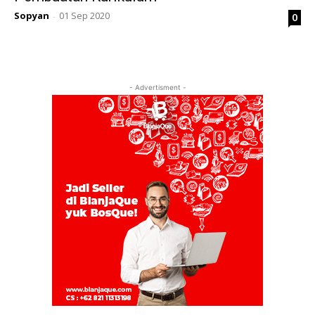
Sopyan
01 Sep 2020
0
-
- Advertisment -