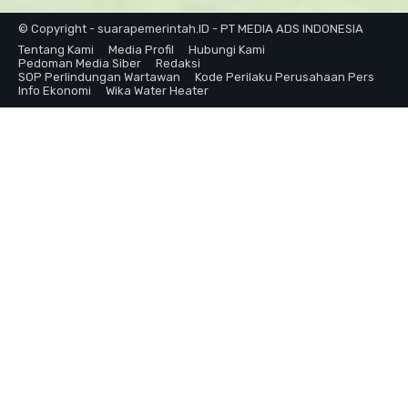
© Copyright - suarapemerintah.ID - PT MEDIA ADS INDONESIA
Tentang Kami
Media Profil
Hubungi Kami
Pedoman Media Siber
Redaksi
SOP Perlindungan Wartawan
Kode Perilaku Perusahaan Pers
Info Ekonomi
Wika Water Heater