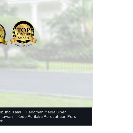
ubungi Kami
Pedoman Media Siber
artawan
Kode Perilaku Perusahaan Pers
er