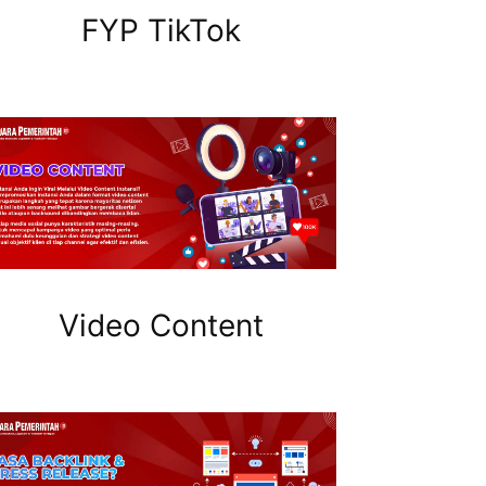
FYP TikTok
Video Content