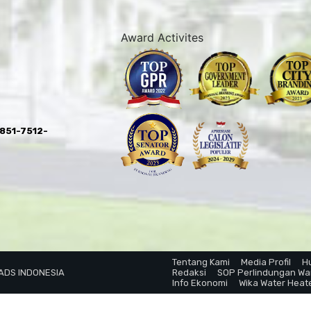
Award Activites
0851-7512-
Tentang Kami
Media Profil
H
 ADS INDONESIA
Redaksi
SOP Perlindungan W
Info Ekonomi
Wika Water Heat