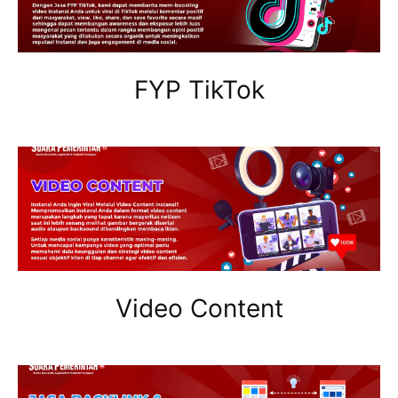
FYP TikTok
Video Content