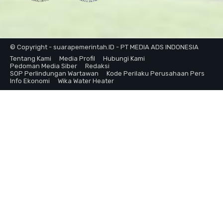
© Copyright - suarapemerintah.ID - PT MEDIA ADS INDONESIA
Tentang Kami
Media Profil
Hubungi Kami
Pedoman Media Siber
Redaksi
SOP Perlindungan Wartawan
Kode Perilaku Perusahaan Pers
Info Ekonomi
Wika Water Heater