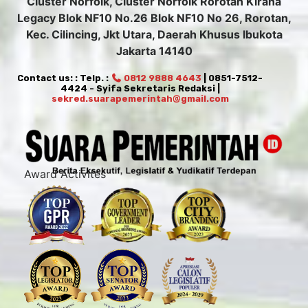
Cluster Norfolk, Cluster Norfolk Rorotan Kirana
Legacy Blok NF10 No.26 Blok NF10 No 26, Rorotan,
Kec. Cilincing, Jkt Utara, Daerah Khusus Ibukota
Jakarta 14140
Contact us: : Telp. :
0812 9888 4643
| 0851-7512-
4424 - Syifa Sekretaris Redaksi |
sekred.suarapemerintah@gmail.com
Award Activites