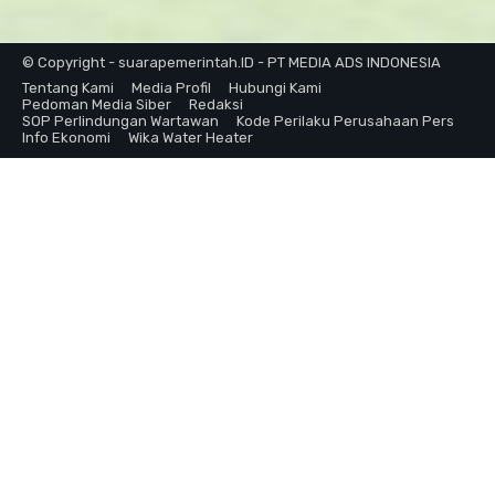
© Copyright - suarapemerintah.ID - PT MEDIA ADS INDONESIA
Tentang Kami
Media Profil
Hubungi Kami
Pedoman Media Siber
Redaksi
SOP Perlindungan Wartawan
Kode Perilaku Perusahaan Pers
Info Ekonomi
Wika Water Heater