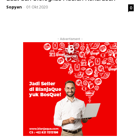
Sopyan
01 Okt 2020
0
-
- Advertisment -