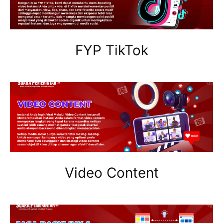
FYP TikTok
Video Content