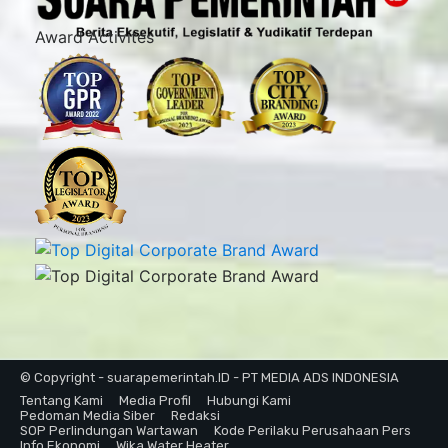
Award Activites
© Copyright - suarapemerintah.ID - PT MEDIA ADS INDONESIA
Tentang Kami
Media Profil
Hubungi Kami
Pedoman Media Siber
Redaksi
SOP Perlindungan Wartawan
Kode Perilaku Perusahaan Pers
Info Ekonomi
Wika Water Heater