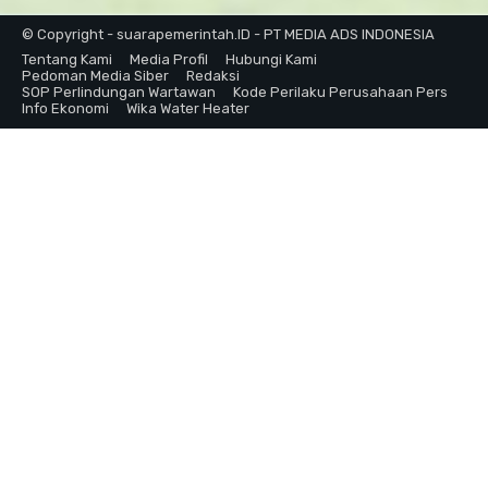
© Copyright - suarapemerintah.ID - PT MEDIA ADS INDONESIA
Tentang Kami
Media Profil
Hubungi Kami
Pedoman Media Siber
Redaksi
SOP Perlindungan Wartawan
Kode Perilaku Perusahaan Pers
Info Ekonomi
Wika Water Heater