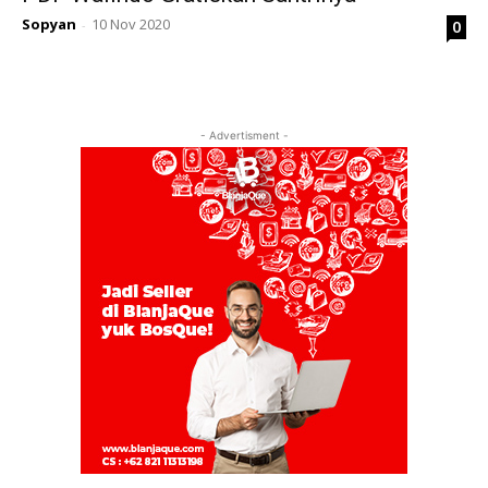
Sopyan
10 Nov 2020
0
-
- Advertisment -