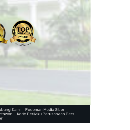
ubungi Kami
Pedoman Media Siber
artawan
Kode Perilaku Perusahaan Pers
er