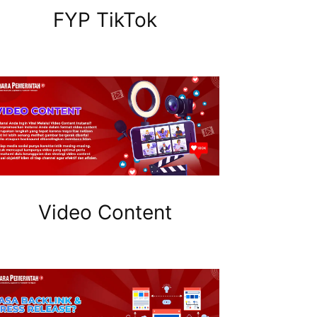
FYP TikTok
Video Content