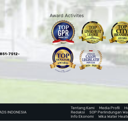
Award Activites
0851-7512-
Tentang Kami
Media Profil
H
 ADS INDONESIA
Redaksi
SOP Perlindungan W
Info Ekonomi
Wika Water Heat