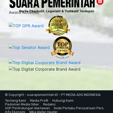
Award Activites
© Copyright - suarapemerintah.ID - PT MEDIA ADS INDONESIA
Tentang Kami
Media Profil
Hubungi Kami
Pedoman Media Siber
Redaksi
SOP Perlindungan Wartawan
Kode Perilaku Perusahaan Pers
Info Ekonomi
Wika Water Heater