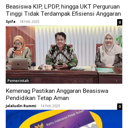
Beasiswa KIP, LPDP, hingga UKT Perguruan
Tinggi Tidak Terdampak Efisiensi Anggaran
Syifa
18 Feb 2025
0
-
Pemerintah
Kemenag Pastikan Anggaran Beasiswa
Pendidikan Tetap Aman
Jalaludin Rummi
14 Feb 2025
0
-