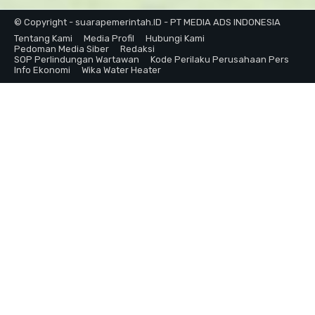
© Copyright - suarapemerintah.ID - PT MEDIA ADS INDONESIA
Tentang Kami
Media Profil
Hubungi Kami
Pedoman Media Siber
Redaksi
SOP Perlindungan Wartawan
Kode Perilaku Perusahaan Pers
Info Ekonomi
Wika Water Heater