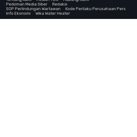
Pedoman Media Siber
Redaksi
SOP Perlindungan Wartawan
Kode Perilaku Perusahaan Pers
Info Ekonomi
Wika Water Heater