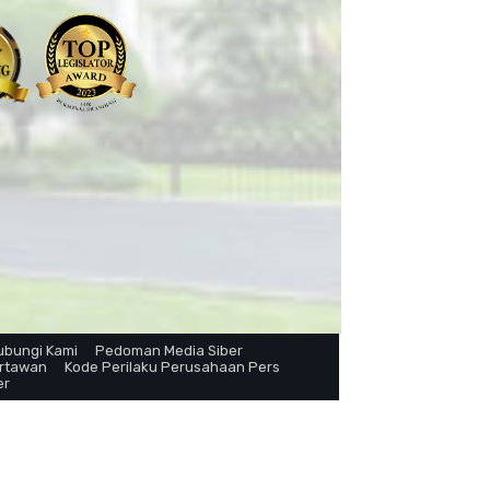
ubungi Kami
Pedoman Media Siber
artawan
Kode Perilaku Perusahaan Pers
er