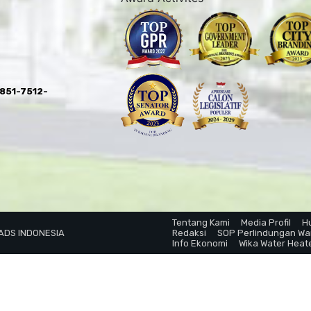
0851-7512-
Tentang Kami
Media Profil
H
 ADS INDONESIA
Redaksi
SOP Perlindungan W
Info Ekonomi
Wika Water Heat