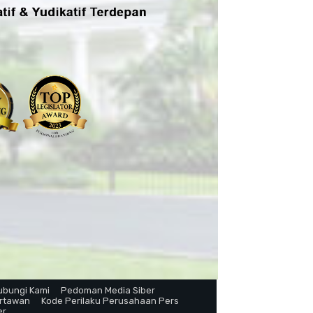
ubungi Kami
Pedoman Media Siber
artawan
Kode Perilaku Perusahaan Pers
er