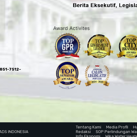
Award Activites
0851-7512-
Tentang Kami
Media Profil
H
 ADS INDONESIA
Redaksi
SOP Perlindungan W
Info Ekonomi
Wika Water Heat