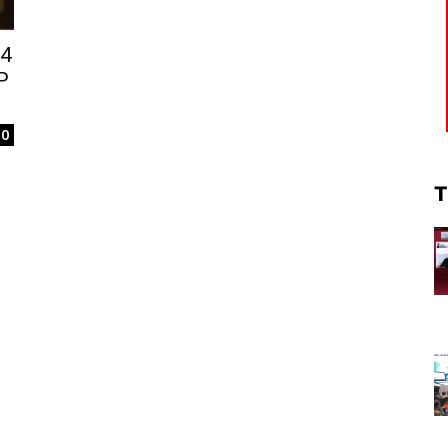
24
P
0
T