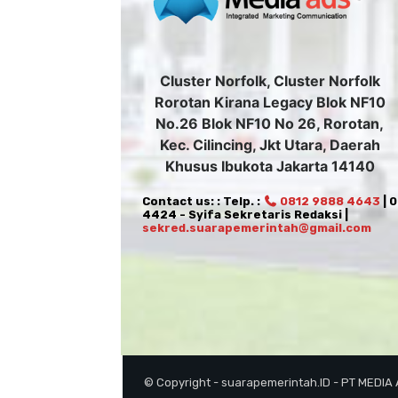
Cluster Norfolk, Cluster Norfolk
Rorotan Kirana Legacy Blok NF10
No.26 Blok NF10 No 26, Rorotan,
Kec. Cilincing, Jkt Utara, Daerah
Khusus Ibukota Jakarta 14140
Contact us: : Telp. :
0812 9888 4643
| 
4424 - Syifa Sekretaris Redaksi |
sekred.suarapemerintah@gmail.com
© Copyright - suarapemerintah.ID - PT MEDIA