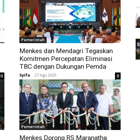
Pemerintah
Menkes dan Mendagri Tegaskan
Komitmen Percepatan Eliminasi
TBC dengan Dukungan Pemda
Syifa
27 Agu 2025
0
0
-
Pemerintah
Menkes Dorong RS Maranatha