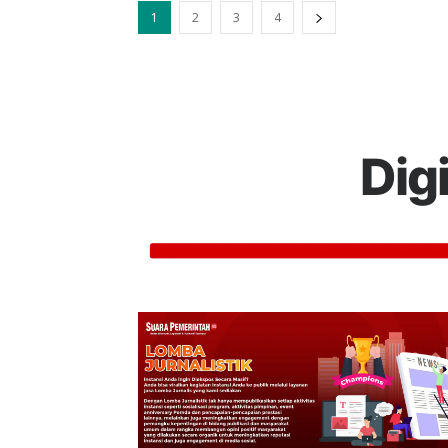
1
2
3
4
Dig