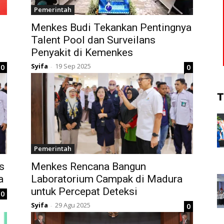
Pemerintah
Menkes Budi Tekankan Pentingnya
Talent Pool dan Surveilans
Penyakit di Kemenkes
Syifa
19 Sep 2025
0
0
-
T
Pemerintah
s
Menkes Rencana Bangun
a
Laboratorium Campak di Madura
untuk Percepat Deteksi
0
Syifa
29 Agu 2025
0
-