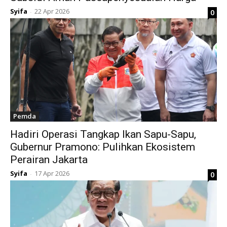
Syifa
22 Apr 2026
0
-
Pemda
Hadiri Operasi Tangkap Ikan Sapu-Sapu,
Gubernur Pramono: Pulihkan Ekosistem
Perairan Jakarta
Syifa
17 Apr 2026
0
-