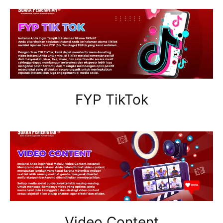
FYP TikTok
Video Content