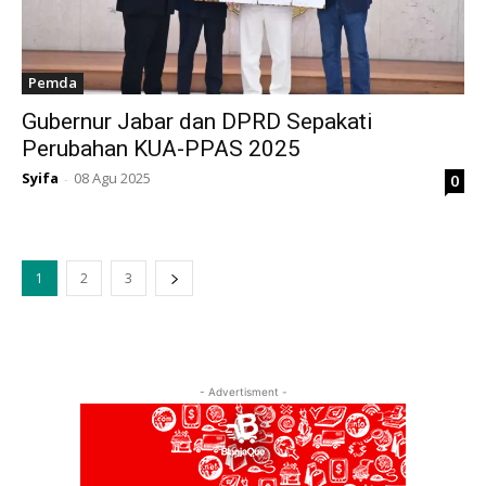
Pemda
Gubernur Jabar dan DPRD Sepakati
Perubahan KUA-PPAS 2025
Syifa
08 Agu 2025
0
-
1
2
3
- Advertisment -