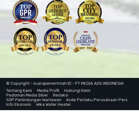
© Copyright - suarapemerintah.ID - PT MEDIA ADS INDONESIA
Tentang Kami
Media Profil
Hubungi Kami
Pedoman Media Siber
Redaksi
SOP Perlindungan Wartawan
Kode Perilaku Perusahaan Pers
Info Ekonomi
Wika Water Heater