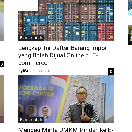
Pemerintah
Lengkap! Ini Daftar Barang Impor
yang Boleh Dijual Online di E-
commerce
0
Syifa
13 Okt 2023
0
-
Pemerintah
Mendag Minta UMKM Pindah ke E-