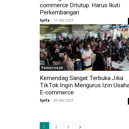
commerce Ditutup: Harus Ikuti
Perkembangan
Syifa
11 Okt 2023
-
Pemerintah
Kemendag Sangat Terbuka Jika
TikTok Ingin Mengurus Izin Usah
E-commerce
Syifa
05 Okt 2023
-
1
2
3