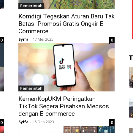
Pemerintah
Komdigi Tegaskan Aturan Baru Tak
Batasi Promosi Gratis Ongkir E-
Commerce
Syifa
17 Mei 2025
0
0
-
T
Pemerintah
KemenKopUKM Peringatkan
TikTok Segera Pisahkan Medsos
dengan E-commerce
Syifa
15 Des 2023
0
0
-