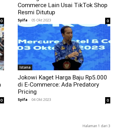
Commerce Lain Usai TikTok Shop
Resmi Ditutup
Syifa
05 Okt 2023
0
0
-
Istana
Jokowi Kaget Harga Baju Rp5.000
a
di E-Commerce: Ada Predatory
Pricing
Syifa
04 Okt 2023
0
0
-
Halaman 1 dari 3