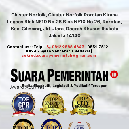
Cluster Norfolk, Cluster Norfolk Rorotan Kirana
Legacy Blok NF10 No.26 Blok NF10 No 26, Rorotan,
Kec. Cilincing, Jkt Utara, Daerah Khusus Ibukota
Jakarta 14140
Contact us: : Telp. :
0812 9888 4643
| 0851-7512-
4424 - Syifa Sekretaris Redaksi |
sekred.suarapemerintah@gmail.com
Award Activites