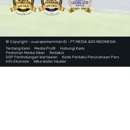
© Copyright - suarapemerintah.ID - PT MEDIA ADS INDONESIA
Tentang Kami
Media Profil
Hubungi Kami
Pedoman Media Siber
Redaksi
SOP Perlindungan Wartawan
Kode Perilaku Perusahaan Pers
Info Ekonomi
Wika Water Heater