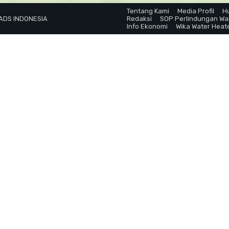
Tentang Kami
Media Profil
H
 ADS INDONESIA
Redaksi
SOP Perlindungan W
Info Ekonomi
Wika Water Heat