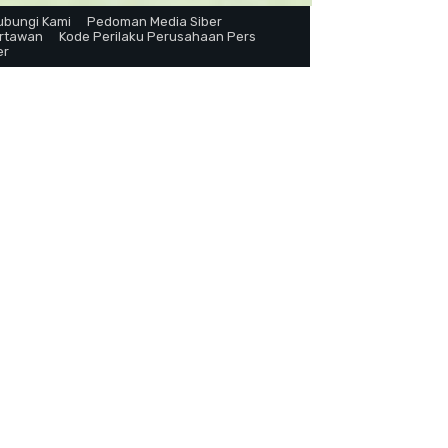
ubungi Kami
Pedoman Media Siber
artawan
Kode Perilaku Perusahaan Pers
er