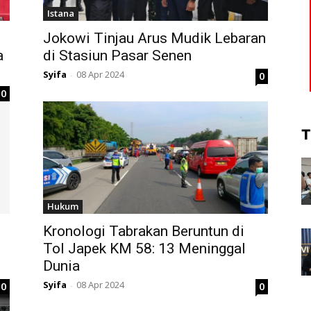
Istana
Jokowi Tinjau Arus Mudik Lebaran
a
di Stasiun Pasar Senen
Syifa
08 Apr 2024
0
-
0
T
Hukum
Kronologi Tabrakan Beruntun di
Tol Japek KM 58: 13 Meninggal
Dunia
Syifa
08 Apr 2024
0
0
-