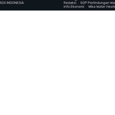
 ADS INDONESIA
Redaksi
SOP Perlindungan W
Info Ekonomi
Wika Water Heat