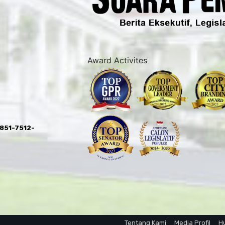
Award Activites
0851-7512-
Tentang Kami
Media Profil
H