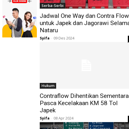
Serba-Serbi
Jadwal One Way dan Contra Flow
untuk Japek dan Jagorawi Selam
Nataru
Syifa
09 Des 2024
-
Hukum
Contraflow Dihentikan Sementara
Pasca Kecelakaan KM 58 Tol
Japek
Syifa
08 Apr 2024
-