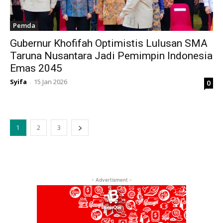
Pemda
Gubernur Khofifah Optimistis Lulusan SMA
Taruna Nusantara Jadi Pemimpin Indonesia
Emas 2045
Syifa
15 Jan 2026
0
-
1
2
3
- Advertisment -