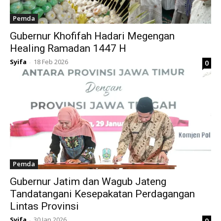
Pemda
Gubernur Khofifah Hadari Megengan
Healing Ramadan 1447 H
Syifa
18 Feb 2026
0
-
Pemda
Gubernur Jatim dan Wagub Jateng
Tandatangani Kesepakatan Perdagangan
Lintas Provinsi
Syifa
30 Jan 2026
0
-