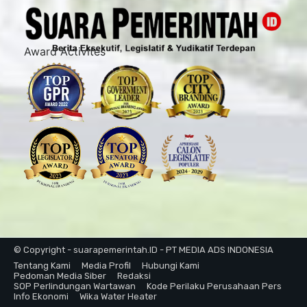
Award Activites
© Copyright - suarapemerintah.ID - PT MEDIA ADS INDONESIA
Tentang Kami
Media Profil
Hubungi Kami
Pedoman Media Siber
Redaksi
SOP Perlindungan Wartawan
Kode Perilaku Perusahaan Pers
Info Ekonomi
Wika Water Heater