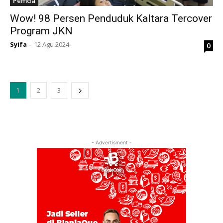
Pemda
Wow! 98 Persen Penduduk Kaltara Tercover
Program JKN
Syifa
12 Agu 2024
0
-
1
2
3
- Advertisment -