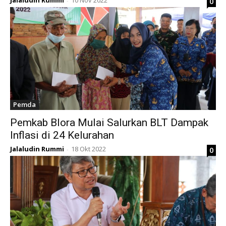
Jalaludin Rummi
10 Nov 2022
0
-
Pemda
Pemkab Blora Mulai Salurkan BLT Dampak
Inflasi di 24 Kelurahan
Jalaludin Rummi
18 Okt 2022
0
-