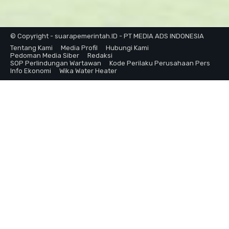
© Copyright - suarapemerintah.ID - PT MEDIA ADS INDONESIA
Tentang Kami
Media Profil
Hubungi Kami
Pedoman Media Siber
Redaksi
SOP Perlindungan Wartawan
Kode Perilaku Perusahaan Pers
Info Ekonomi
Wika Water Heater