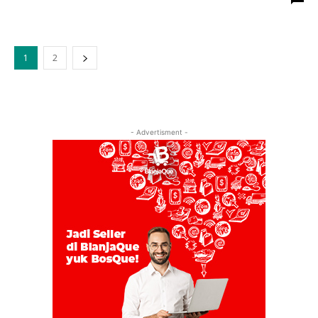
1
2
- Advertisment -