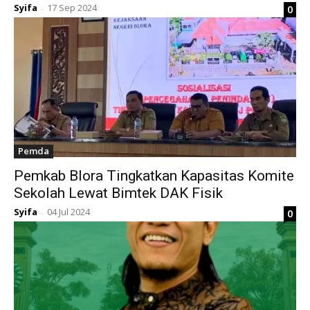
Syifa
17 Sep 2024
0
-
Pemda
Pemkab Blora Tingkatkan Kapasitas Komite
Sekolah Lewat Bimtek DAK Fisik
Syifa
04 Jul 2024
0
-