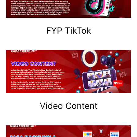
FYP TikTok
Video Content