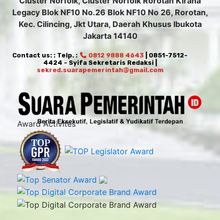
Cluster Norfolk, Cluster Norfolk Rorotan Kirana
Legacy Blok NF10 No.26 Blok NF10 No 26, Rorotan,
Kec. Cilincing, Jkt Utara, Daerah Khusus Ibukota
Jakarta 14140
Contact us: : Telp. :
0812 9888 4643
| 0851-7512-
4424 - Syifa Sekretaris Redaksi |
sekred.suarapemerintah@gmail.com
Award Activites