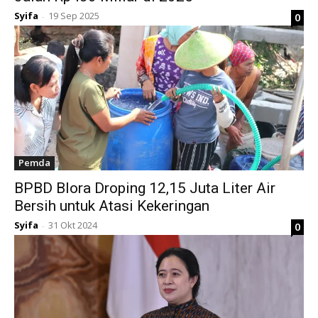
Syifa
19 Sep 2025
0
-
Pemda
BPBD Blora Droping 12,15 Juta Liter Air
Bersih untuk Atasi Kekeringan
Syifa
31 Okt 2024
0
-