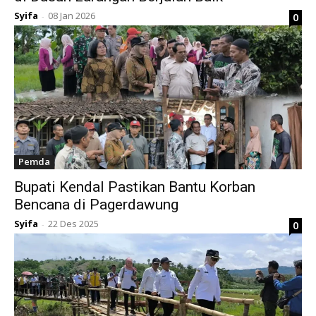
Syifa
08 Jan 2026
0
-
Pemda
Bupati Kendal Pastikan Bantu Korban
Bencana di Pagerdawung
Syifa
22 Des 2025
0
-