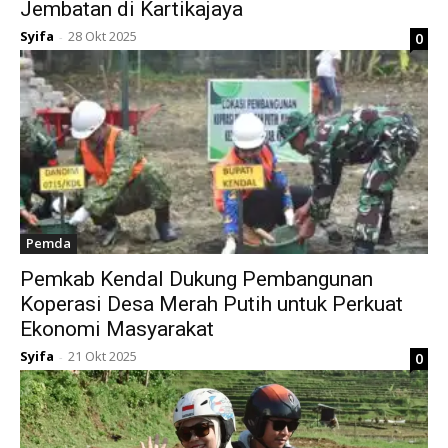
Jembatan di Kartikajaya
Syifa
28 Okt 2025
0
-
Pemda
Pemkab Kendal Dukung Pembangunan
Koperasi Desa Merah Putih untuk Perkuat
Ekonomi Masyarakat
Syifa
21 Okt 2025
0
-