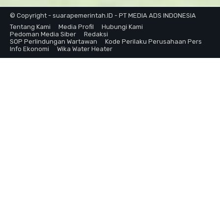
© Copyright - suarapemerintah.ID - PT MEDIA ADS INDONESIA
Tentang Kami
Media Profil
Hubungi Kami
Pedoman Media Siber
Redaksi
SOP Perlindungan Wartawan
Kode Perilaku Perusahaan Pers
Info Ekonomi
Wika Water Heater