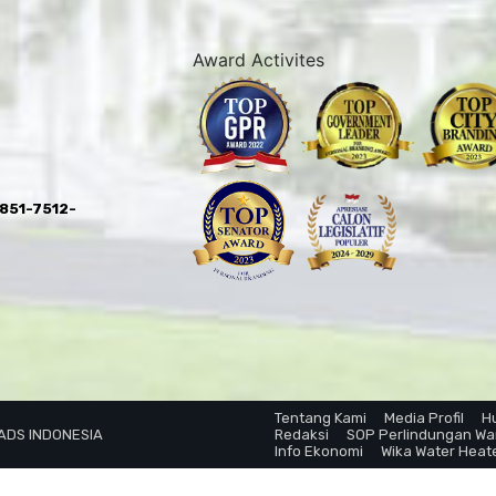
Award Activites
0851-7512-
Tentang Kami
Media Profil
H
 ADS INDONESIA
Redaksi
SOP Perlindungan W
Info Ekonomi
Wika Water Heat