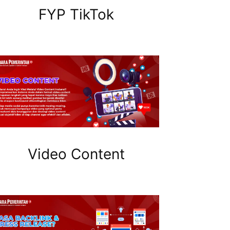
FYP TikTok
Video Content