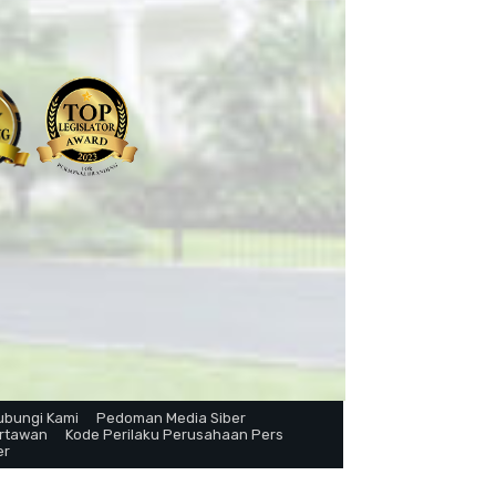
ubungi Kami
Pedoman Media Siber
artawan
Kode Perilaku Perusahaan Pers
er