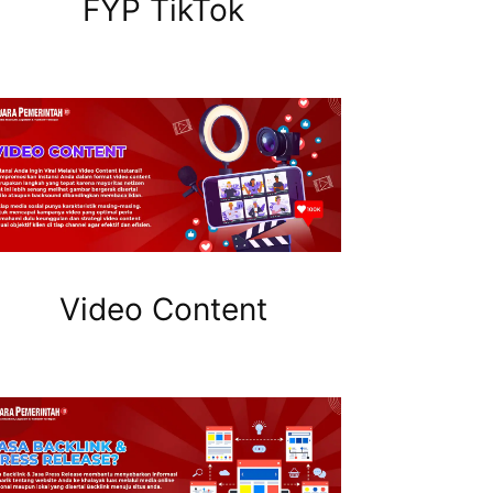
FYP TikTok
Video Content