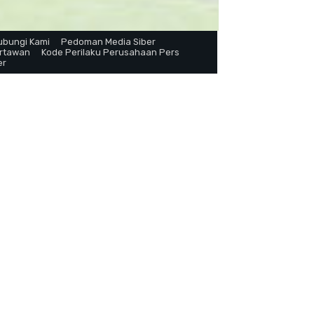
ubungi Kami
Pedoman Media Siber
artawan
Kode Perilaku Perusahaan Pers
er