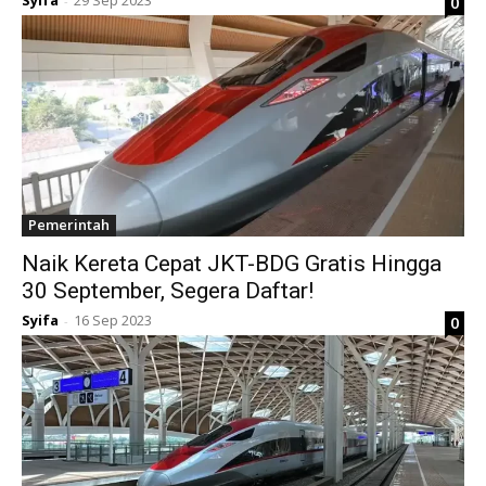
Syifa
29 Sep 2023
0
-
Pemerintah
Naik Kereta Cepat JKT-BDG Gratis Hingga
30 September, Segera Daftar!
Syifa
16 Sep 2023
0
-