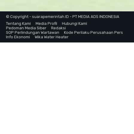
© Copyright - suarapemerintah.ID - PT MEDIA ADS INDONESIA
Tentang Kami
Media Profil
Hubungi Kami
Pedoman Media Siber
Redaksi
SOP Perlindungan Wartawan
Kode Perilaku Perusahaan Pers
Info Ekonomi
Wika Water Heater