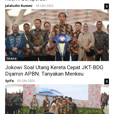
Jalaludin Rummi
03 Okt 2023
0
-
Istana
Jokowi Soal Utang Kereta Cepat JKT-BDG
Dijamin APBN: Tanyakan Menkeu
Syifa
03 Okt 2023
0
-