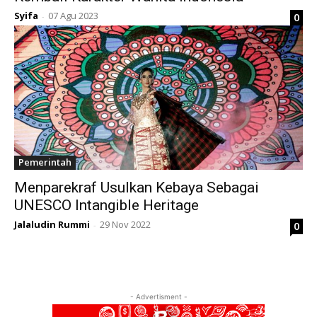
Syifa
07 Agu 2023
0
-
Pemerintah
Menparekraf Usulkan Kebaya Sebagai
UNESCO Intangible Heritage
Jalaludin Rummi
29 Nov 2022
0
-
- Advertisment -