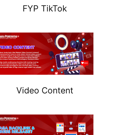
FYP TikTok
Video Content