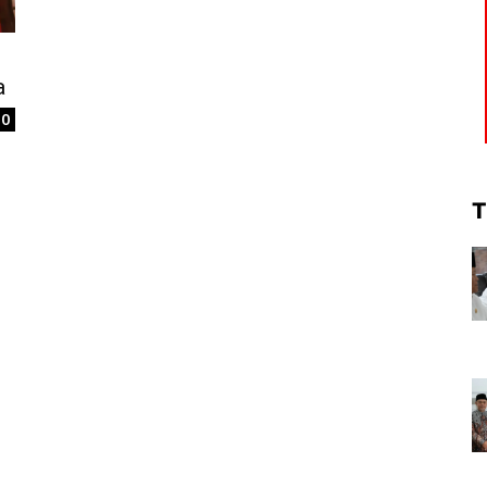
s
a
0
T