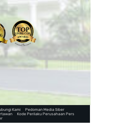
ubungi Kami
Pedoman Media Siber
artawan
Kode Perilaku Perusahaan Pers
er