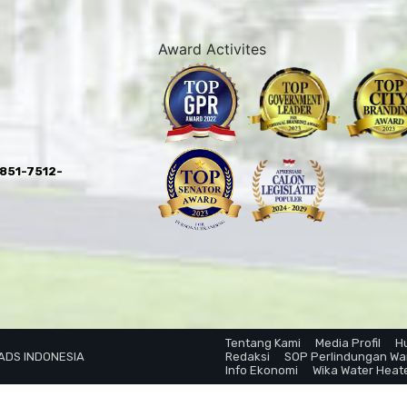
Award Activites
0851-7512-
Tentang Kami
Media Profil
H
 ADS INDONESIA
Redaksi
SOP Perlindungan W
Info Ekonomi
Wika Water Heat