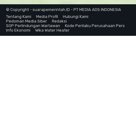
© Copyright - suarapemerintah.ID - PT MEDIA ADS INDONESIA
Tentang Kami
Media Profil
Hubungi Kami
Pedoman Media Siber
Redaksi
SOP Perlindungan Wartawan
Kode Perilaku Perusahaan Pers
Info Ekonomi
Wika Water Heater