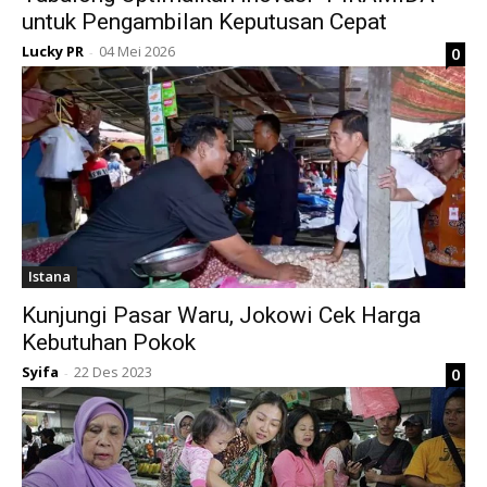
untuk Pengambilan Keputusan Cepat
Lucky PR
04 Mei 2026
0
-
Istana
Kunjungi Pasar Waru, Jokowi Cek Harga
Kebutuhan Pokok
Syifa
22 Des 2023
0
-