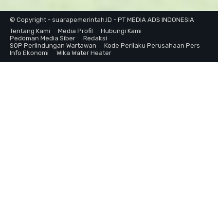
© Copyright - suarapemerintah.ID - PT MEDIA ADS INDONESIA
Tentang Kami
Media Profil
Hubungi Kami
Pedoman Media Siber
Redaksi
SOP Perlindungan Wartawan
Kode Perilaku Perusahaan Pers
Info Ekonomi
Wika Water Heater