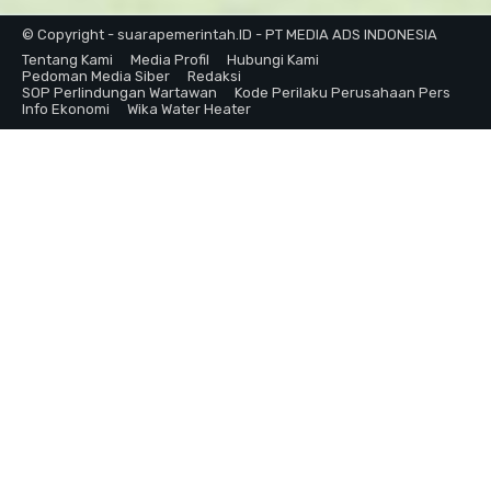
© Copyright - suarapemerintah.ID - PT MEDIA ADS INDONESIA
Tentang Kami
Media Profil
Hubungi Kami
Pedoman Media Siber
Redaksi
SOP Perlindungan Wartawan
Kode Perilaku Perusahaan Pers
Info Ekonomi
Wika Water Heater