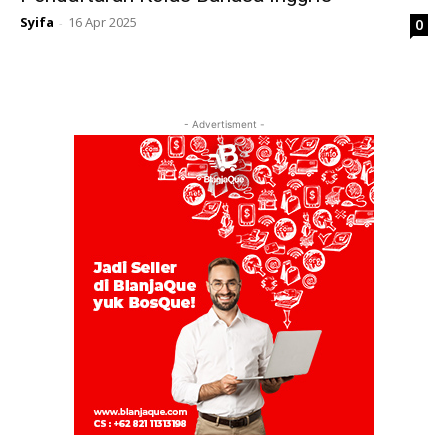
Syifa
16 Apr 2025
0
-
- Advertisment -