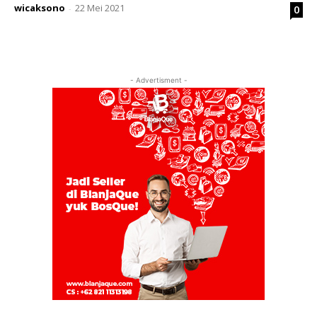
wicaksono
22 Mei 2021
0
-
- Advertisment -