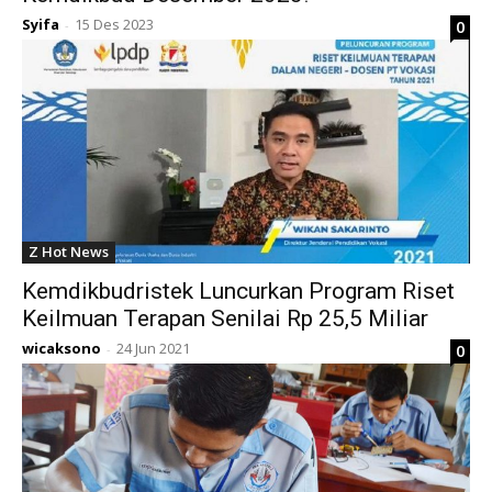
Syifa
15 Des 2023
0
-
Z Hot News
Kemdikbudristek Luncurkan Program Riset
Keilmuan Terapan Senilai Rp 25,5 Miliar
wicaksono
24 Jun 2021
0
-