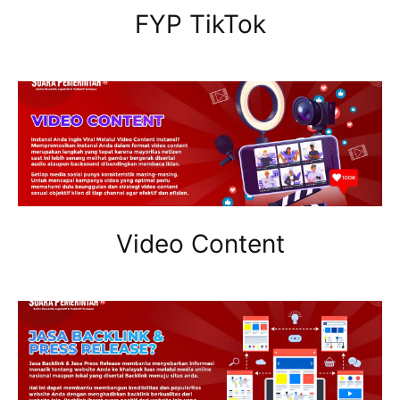
FYP TikTok
Video Content