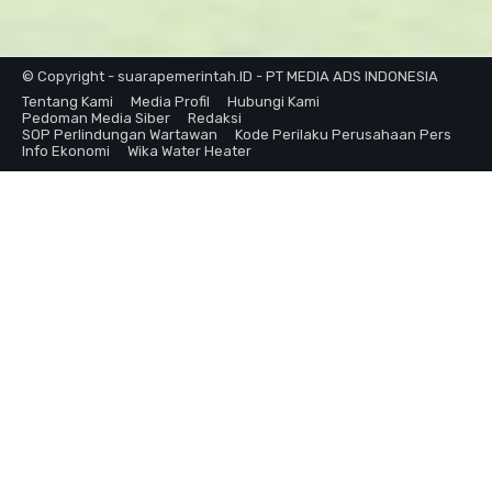
© Copyright - suarapemerintah.ID - PT MEDIA ADS INDONESIA
Tentang Kami
Media Profil
Hubungi Kami
Pedoman Media Siber
Redaksi
SOP Perlindungan Wartawan
Kode Perilaku Perusahaan Pers
Info Ekonomi
Wika Water Heater