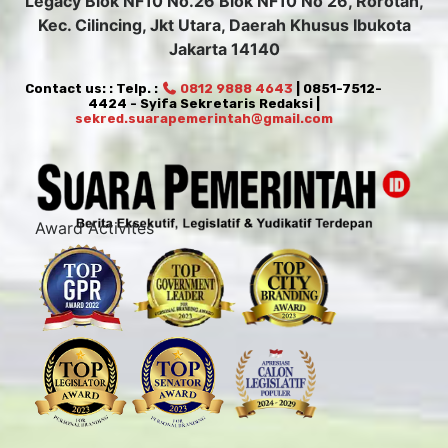
Legacy Blok NF10 No.26 Blok NF10 No 26, Rorotan,
Kec. Cilincing, Jkt Utara, Daerah Khusus Ibukota
Jakarta 14140
Contact us: : Telp. :
0812 9888 4643
| 0851-7512-
4424 - Syifa Sekretaris Redaksi |
sekred.suarapemerintah@gmail.com
Award Activites